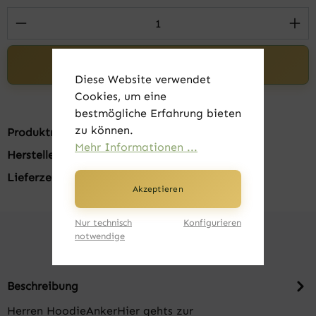
Produkt Anzahl: Gib den gewünschten Wert 
In den Warenkorb
Diese Website verwendet
Cookies, um eine
bestmögliche Erfahrung bieten
zu können.
Produktnummer:
FK20525-06
Mehr Informationen ...
Hersteller:
Russell
Lieferzeit:
1-3 Tage
Akzeptieren
Nur technisch
Konfigurieren
notwendige
Beschreibung
Herren HoodieAnkerHier gehts zur