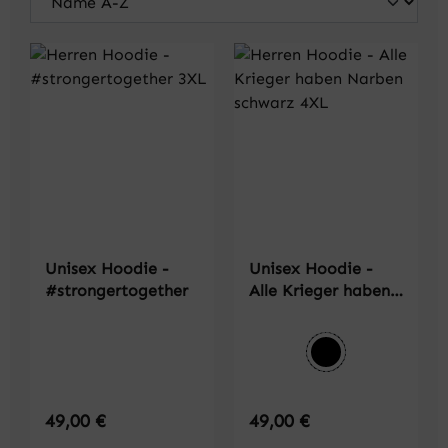
Unisex Hoodie -
Unisex Hoodie -
#strongertogether
Alle Krieger haben
Narben
auswählen
Farbe
schwarz
Regulärer Preis:
Regulärer Preis:
49,00 €
49,00 €