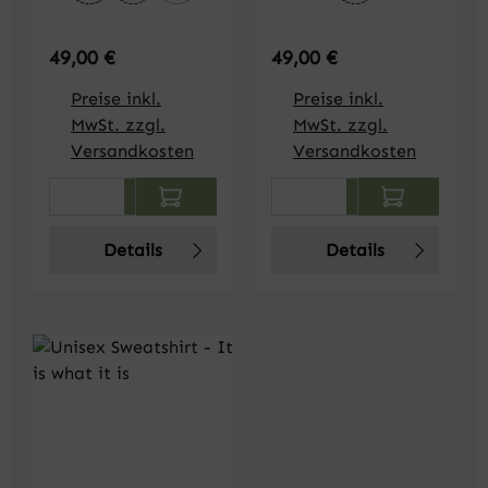
Regulärer Preis:
Regulärer Preis:
49,00 €
49,00 €
Preise inkl.
Preise inkl.
MwSt. zzgl.
MwSt. zzgl.
Versandkosten
Versandkosten
Produkt Anzahl: Gib den gewünschten We
Produkt Anzahl: Gi
Details
Details