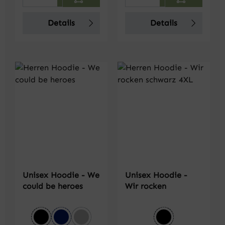
Details
Details
Unisex Hoodie - We
Unisex Hoodie -
could be heroes
Wir rocken
auswählen
auswählen
Farbe
Farbe
schwarz
dunkelblau
grau meliert
schwarz