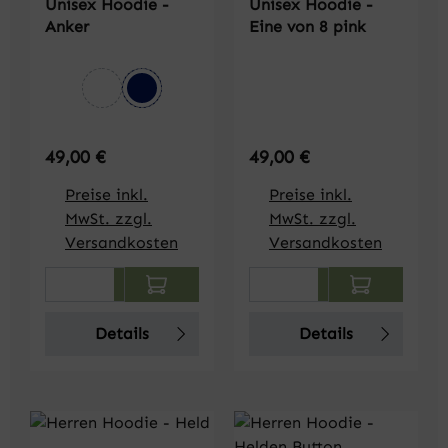
Unisex Hoodie -
Unisex Hoodie -
Anker
Eine von 8 pink
auswählen
Farbe
weiß
dunkelblau
Regulärer Preis:
Regulärer Preis:
49,00 €
49,00 €
Preise inkl.
Preise inkl.
MwSt. zzgl.
MwSt. zzgl.
Versandkosten
Versandkosten
Produkt Anzahl: Gib den gewünschten We
Produkt Anzahl: Gi
Details
Details