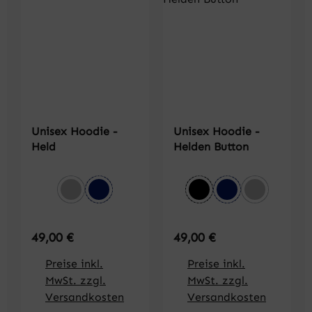
Unisex Hoodie -
Unisex Hoodie -
Held
Helden Button
auswählen
auswählen
Farbe
Farbe
grau meliert
dunkelblau
schwarz
dunkelblau
grau melie
Regulärer Preis:
Regulärer Preis:
49,00 €
49,00 €
Preise inkl.
Preise inkl.
MwSt. zzgl.
MwSt. zzgl.
Versandkosten
Versandkosten