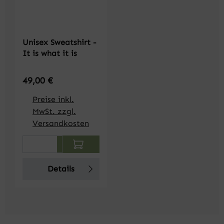
Unisex Sweatshirt -
It is what it is
Regulärer Preis:
49,00 €
Preise inkl.
MwSt. zzgl.
Versandkosten
Produkt Anzahl: Gib den gewünschten We
Details