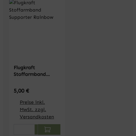
Flugkraft
Stoffarmband
Supporter Rainbow
Regulärer Preis:
5,00 €
Preise inkl.
MwSt. zzgl.
Versandkosten
Produkt Anzahl: Gib den gewünschten We