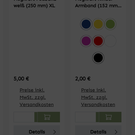
weiß (250 mm) XL
Armband (152 mm)
XS
auswählen
Farbe
blau
gelb
hellgrün
pink
rot
weiß
schwarz
Regulärer Preis:
Regulärer Preis:
5,00 €
2,00 €
Preise inkl.
Preise inkl.
MwSt. zzgl.
MwSt. zzgl.
Versandkosten
Versandkosten
Produkt Anzahl: Gib den gewünschten We
Produkt Anzahl: Gi
Details
Details