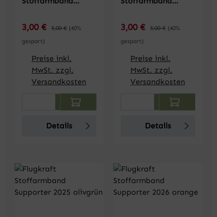
Stoffarmband
Stoffarmband
Supporter 2020
Supporter 2021
senfgelb
dunkelblau
Verkaufspreis:
Verkaufspreis:
3,00 €
Regulärer Preis:
3,00 €
Regulärer Preis:
5,00 €
(40%
5,00 €
(40%
gespart)
gespart)
Preise inkl.
Preise inkl.
MwSt. zzgl.
MwSt. zzgl.
Versandkosten
Versandkosten
Produkt Anzahl: Gib den gewünschten We
Produkt Anzahl: Gi
Details
Details