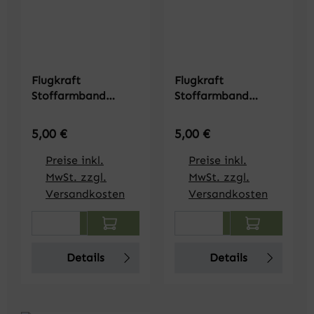
Flugkraft
Flugkraft
Stoffarmband
Stoffarmband
Supporter 2025
Supporter 2026
olivgrün
orange
Regulärer Preis:
Regulärer Preis:
5,00 €
5,00 €
Preise inkl.
Preise inkl.
MwSt. zzgl.
MwSt. zzgl.
Versandkosten
Versandkosten
Produkt Anzahl: Gib den gewünschten We
Produkt Anzahl: Gi
Details
Details