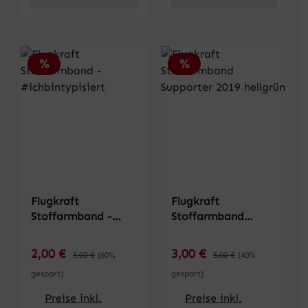
Rabatt
Rabatt
%
%
Flugkraft
Flugkraft
Stoffarmband -
Stoffarmband
#ichbintypisiert
Supporter 2019
hellgrün
Verkaufspreis:
Verkaufspreis:
2,00 €
Regulärer Preis:
3,00 €
Regulärer Preis:
5,00 €
(60%
5,00 €
(40%
gespart)
gespart)
Preise inkl.
Preise inkl.