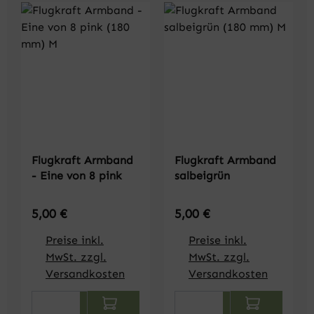
Flugkraft Armband
Flugkraft Armband
- Eine von 8 pink
salbeigrün
Regulärer Preis:
Regulärer Preis:
5,00 €
5,00 €
Preise inkl.
Preise inkl.
MwSt. zzgl.
MwSt. zzgl.
Versandkosten
Versandkosten
Produkt Anzahl: Gib den gewünschten We
Produkt Anzahl: Gi