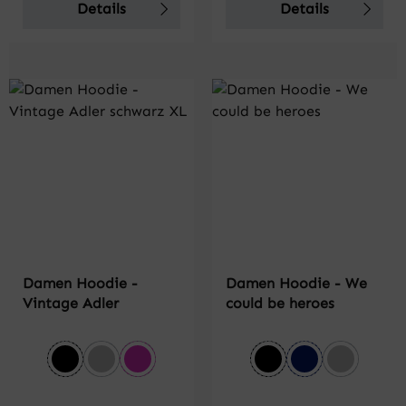
Details
Details
Damen Hoodie -
Damen Hoodie - We
Vintage Adler
could be heroes
auswählen
auswählen
Farbe
Farbe
schwarz
grau meliert
pink
schwarz
dunkelblau
grau meli