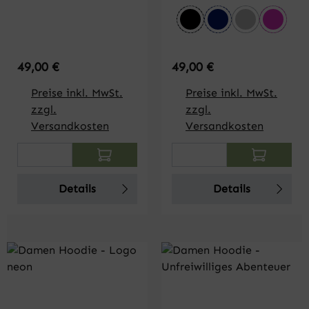
auswählen
Farbe
schwarz
dunkelblau
grau melier
pink
Regulärer Preis:
Regulärer Preis:
49,00 €
49,00 €
Preise inkl. MwSt.
Preise inkl. MwSt.
zzgl.
zzgl.
Versandkosten
Versandkosten
Produkt Anzahl: Gib den gewünschten Wert
Produkt Anzahl: Gi
Details
Details