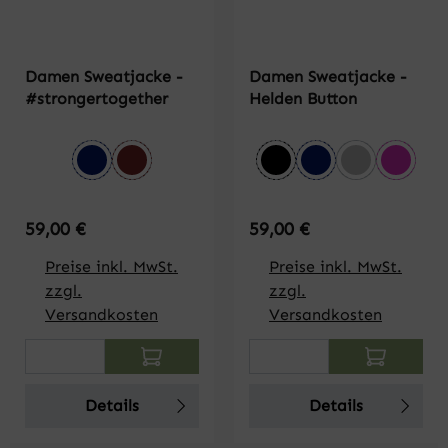
Damen Sweatjacke -
Damen Sweatjacke -
#strongertogether
Helden Button
auswählen
auswählen
Farbe
Farbe
dunkelblau
burgund
schwarz
dunkelblau
grau melier
pink
Regulärer Preis:
Regulärer Preis:
59,00 €
59,00 €
Preise inkl. MwSt.
Preise inkl. MwSt.
zzgl.
zzgl.
Versandkosten
Versandkosten
Produkt Anzahl: Gib den gewünschten Wert
Produkt Anzahl: Gi
Details
Details