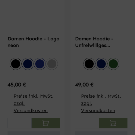
Damen Hoodie - Logo
Damen Hoodie -
neon
Unfreiwilliges
Abenteuer
auswählen
auswählen
Farbe
Farbe
schwarz
dunkelblau
royalblau
grau meliert
schwarz
dunkelblau
dunkelgr
Regulärer Preis:
Regulärer Preis:
45,00 €
49,00 €
Preise inkl. MwSt.
Preise inkl. MwSt.
zzgl.
zzgl.
Versandkosten
Versandkosten
Produkt Anzahl: Gib den gewünschten Wert
Produkt Anzahl: Gi