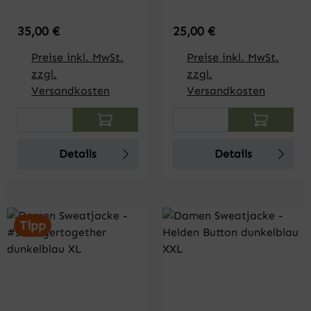
Strong
Regulärer Preis:
Regulärer Preis:
35,00 €
25,00 €
Preise inkl. MwSt.
Preise inkl. MwSt.
zzgl.
zzgl.
Versandkosten
Versandkosten
Produkt Anzahl: Gib den gewünschten Wert
Produkt Anzahl: Gi
Details
Details
Tipp