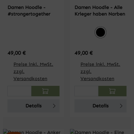
Damen Hoodie -
Damen Hoodie - Alle
#strongertogether
Krieger haben Narben
auswählen
Farbe
schwarz
Regulärer Preis:
Regulärer Preis:
49,00 €
49,00 €
Preise inkl. MwSt.
Preise inkl. MwSt.
zzgl.
zzgl.
Versandkosten
Versandkosten
Produkt Anzahl: Gib den gewünschten Wert
Produkt Anzahl: Gi
Details
Details