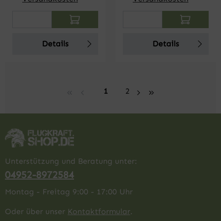
Produkt Anzahl: Gib den gewünschten Wert
Produkt Anzahl: Gi
Details
Details
Seite
Seite
1
2
Unterstützung und Beratung unter:
04952-8972584
Montag - Freitag 9:00 - 17:00 Uhr
Oder über unser
Kontaktformular
.