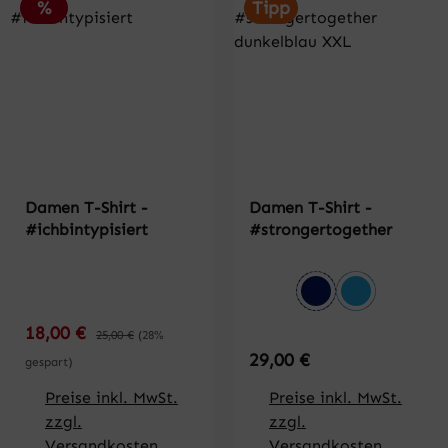
Rabatt
%
Tipp
Damen T-Shirt -
Damen T-Shirt -
#ichbintypisiert
#strongertogether
auswählen
Farbe
dunkelblau
azurblau
Verkaufspreis:
18,00 €
Regulärer Preis:
25,00 €
(28%
Regulärer Preis:
29,00 €
gespart)
Preise inkl. MwSt.
Preise inkl. MwSt.
zzgl.
zzgl.
Versandkosten
Versandkosten