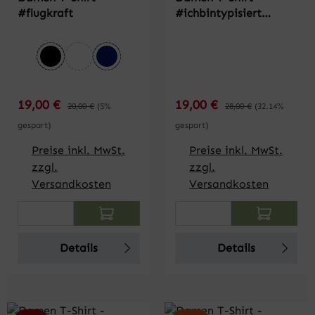
#flugkraft
#ichbintypisiert
BUNDLE
auswählen
Farbe
schwarz
weiß
dunkelblau
Verkaufspreis:
Verkaufspreis:
19,00 €
Regulärer Preis:
19,00 €
Regulärer Preis:
20,00 €
(5%
28,00 €
(32.14%
gespart)
gespart)
Preise inkl. MwSt.
Preise inkl. MwSt.
zzgl.
zzgl.
Versandkosten
Versandkosten
Produkt Anzahl: Gib den gewünschten Wert
Produkt Anzahl: Gi
Details
Details