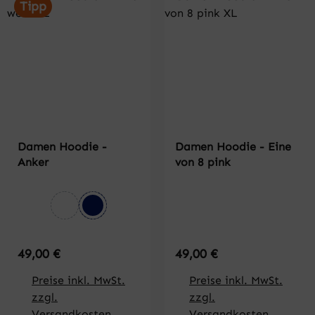
Tipp
Damen Hoodie -
Damen Hoodie - Eine
Anker
von 8 pink
auswählen
Farbe
weiß
dunkelblau
Regulärer Preis:
Regulärer Preis:
49,00 €
49,00 €
Preise inkl. MwSt.
Preise inkl. MwSt.
zzgl.
zzgl.
Versandkosten
Versandkosten