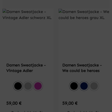
Damen Sweatjacke -
Damen Sweatjacke -
Vintage Adler
We could be heroes
auswählen
auswählen
Farbe
Farbe
schwarz
grau meliert
pink
schwarz
dunkelblau
grau meli
Regulärer Preis:
Regulärer Preis:
59,00 €
59,00 €