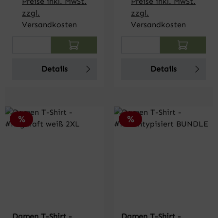
Preise inkl. MwSt.
Preise inkl. MwSt.
zzgl.
zzgl.
Versandkosten
Versandkosten
Produkt Anzahl: Gib den gewünschten Wert
Produkt Anzahl: Gi
Details
Details
Rabatt
Rabatt
%
%
Damen T-Shirt -
Damen T-Shirt -