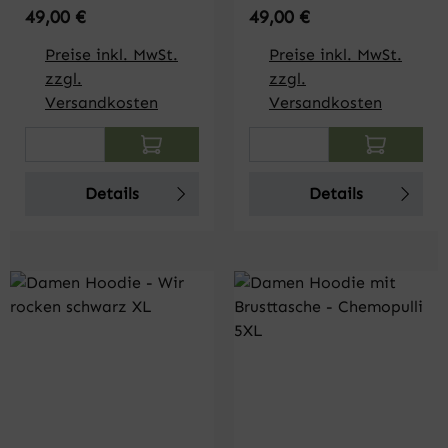
Regulärer Preis:
Regulärer Preis:
49,00 €
49,00 €
Preise inkl. MwSt.
Preise inkl. MwSt.
zzgl.
zzgl.
Versandkosten
Versandkosten
Produkt Anzahl: Gib den gewünschten Wert
Produkt Anzahl: Gi
Details
Details