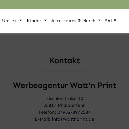
Unisex
Kinder
Accessoires & Merch
SALE
Kontakt
Werbeagentur Watt’n Print
Tischlerstraße 10
26817 Rhauderfehn
Telefon:
04952-8972584
E-Mail:
info@wattnprint.de