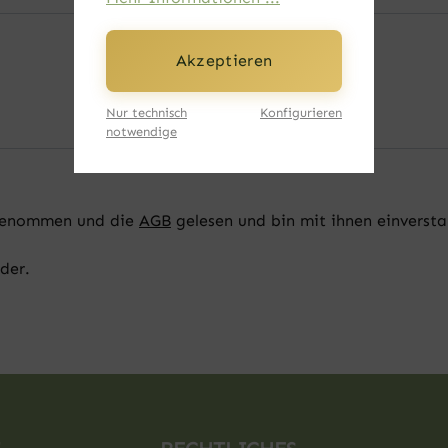
Akzeptieren
Nur technisch
Konfigurieren
notwendige
genommen und die
AGB
gelesen und bin mit ihnen einverst
lder.