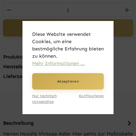
Produkt Anzahl: Gib den gewünschten Wert 
In den Warenkorb
Diese Website verwendet
Cookies, um eine
bestmögliche Erfahrung bieten
zu können.
Produktnummer:
FK21025-001
Mehr Informationen ...
Hersteller:
Russell
Lieferzeit:
1-3 Tage
Akzeptieren
Nur technisch
Konfigurieren
notwendige
Beschreibung
Herren Hoodie Vintage Adler Hier gehts zur Maßtabelle