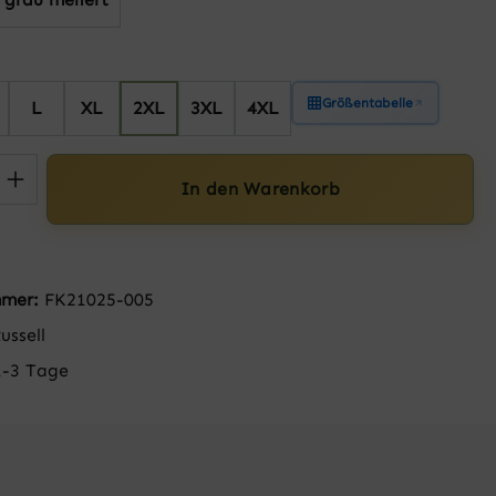
hlen
Größentabelle
L
XL
2XL
3XL
4XL
 Anzahl: Gib den gewünschten Wert ein 
In den Warenkorb
mmer:
FK21025-005
ussell
1-3 Tage