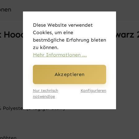
onen
Diese Website verwendet
Cookies, um eine
 Hoodie - Vintage Adler schwarz 
bestmögliche Erfahrung bieten
zu können.
Mehr Informationen ...
Akzeptieren
Nur technisch
Konfigurieren
notwendige
olyester (3-lagiger Stoff)
rnähten