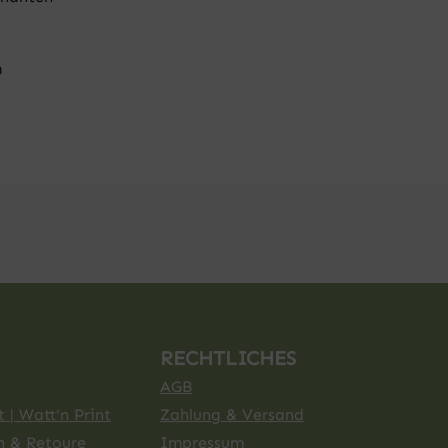
m
RECHTLICHES
AGB
 | Watt'n Print
Zahlung & Versand
n & Retoure
Impressum