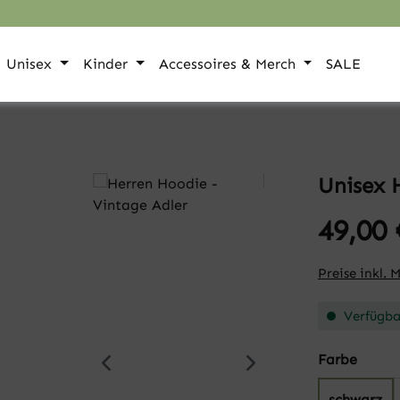
Unisex
Kinder
Accessoires & Merch
SALE
Unisex 
49,00 
Preise inkl. 
Verfügbar
auswä
Farbe
schwarz