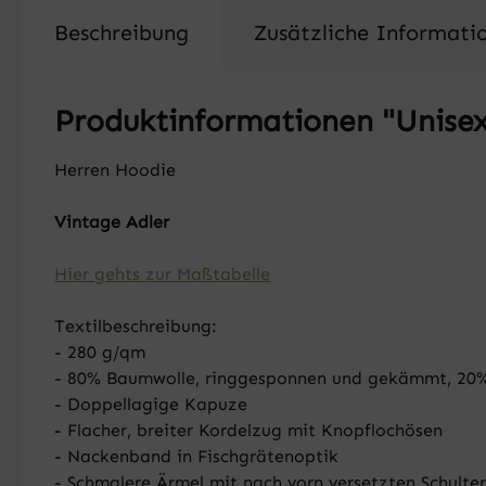
Beschreibung
Zusätzliche Informati
Produktinformationen "Unisex
Herren Hoodie
Vintage Adler
Hier gehts zur Maßtabelle
Textilbeschreibung:
- 280 g/qm
- 80% Baumwolle, ringgesponnen und gekämmt, 20% P
- Doppellagige Kapuze
- Flacher, breiter Kordelzug mit Knopflochösen
- Nackenband in Fischgrätenoptik
- Schmalere Ärmel mit nach vorn versetzten Schulte