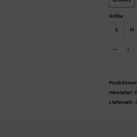
auswä
Größe
S
M
Produkt
Produktnu
Hersteller:
R
Lieferzeit: