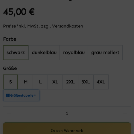
45,00 €
Preise inkl. MwSt. zzgl. Versandkosten
auswählen
Farbe
schwarz
dunkelblau
royalblau
grau meliert
auswählen
Größe
S
M
L
XL
2XL
3XL
4XL
Größentabelle
Produkt Anzahl: Gib den gewünschten Wert 
In den Warenkorb