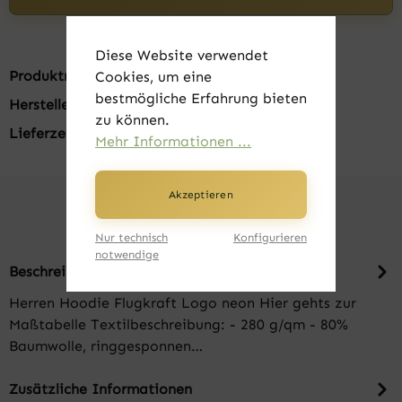
Diese Website verwendet
Produktnummer:
FK20026-01
Cookies, um eine
bestmögliche Erfahrung bieten
Hersteller:
Russell
zu können.
Lieferzeit:
1-3 Tage
Mehr Informationen ...
Akzeptieren
Nur technisch
Konfigurieren
notwendige
Beschreibung
Herren Hoodie Flugkraft Logo neon Hier gehts zur
Maßtabelle Textilbeschreibung: - 280 g/qm - 80%
Baumwolle, ringgesponnen…
Zusätzliche Informationen