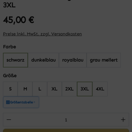
3XL
45,00 €
Preise inkl. MwSt. zzgl. Versandkosten
auswählen
Farbe
schwarz
dunkelblau
royalblau
grau meliert
auswählen
Größe
S
M
L
XL
2XL
3XL
4XL
Größentabelle
Produkt Anzahl: Gib den gewünschten Wert 