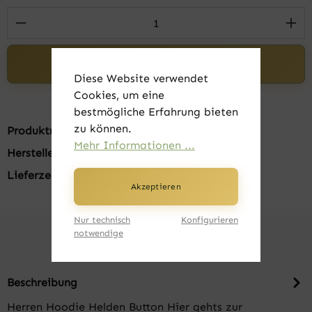
Produkt Anzahl: Gib den gewünschten Wert 
In den Warenkorb
Diese Website verwendet
Cookies, um eine
bestmögliche Erfahrung bieten
zu können.
Produktnummer:
FK20325-001
Mehr Informationen ...
Hersteller:
Russell
Lieferzeit:
1-3 Tage
Akzeptieren
Nur technisch
Konfigurieren
notwendige
Beschreibung
Herren Hoodie Helden Button Hier gehts zur