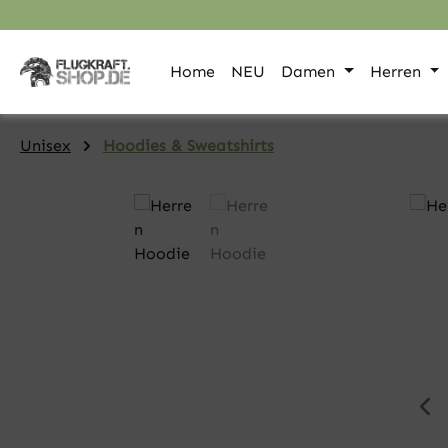
pringen
Zur Hauptnavigation springen
Home
NEU
Damen
Herren
Unisex
Hoodies & Sweatshirts
Bildergalerie überspringen