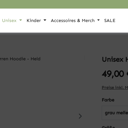
Unisex
Kinder
Accessoires & Merch
SALE
Unisex 
49,00 
Preise inkl. 
auswä
Farbe
grau melie
auswä
Größe