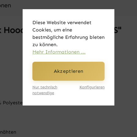
onen
Diese Website verwendet
 Hoodie - Held dunkelblau XS"
Cookies, um eine
bestmögliche Erfahrung bieten
zu können.
Mehr Informationen ...
Akzeptieren
Nur technisch
Konfigurieren
notwendige
olyester (3-lagiger Stoff)
rnähten