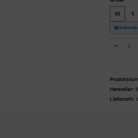
XS
S
Größentabe
Produkt
Produktnu
Hersteller:
R
Lieferzeit: