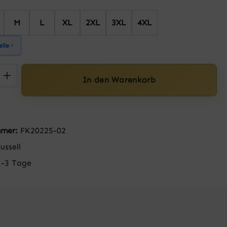
M
L
XL
2XL
3XL
4XL
lle
 Anzahl: Gib den gewünschten Wert ein 
In den Warenkorb
mmer:
FK20225-02
ussell
1-3 Tage