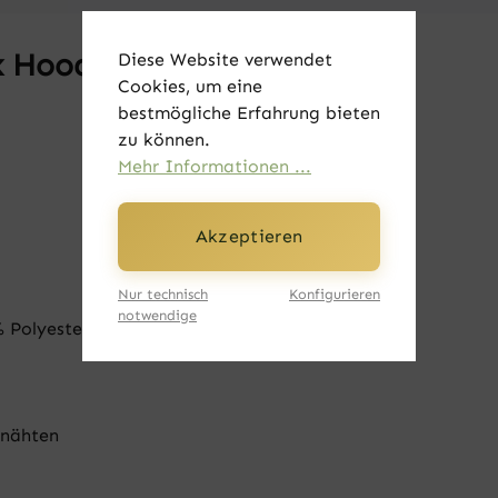
 Hoodie - Anker weiß 2XL"
Diese Website verwendet
Cookies, um eine
bestmögliche Erfahrung bieten
zu können.
Mehr Informationen ...
Akzeptieren
Nur technisch
Konfigurieren
notwendige
olyester (3-lagiger Stoff)
rnähten