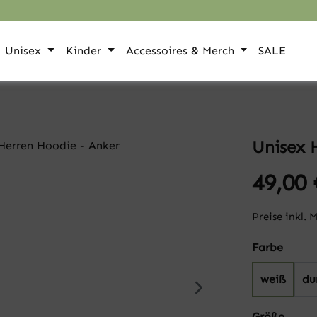
Unisex
Kinder
Accessoires & Merch
SALE
Unisex 
49,00 
Preise inkl. 
auswä
Farbe
weiß
du
auswä
Größe