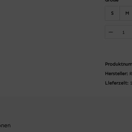
S
M
Produkt
Produktnu
Hersteller:
R
Lieferzeit:
onen