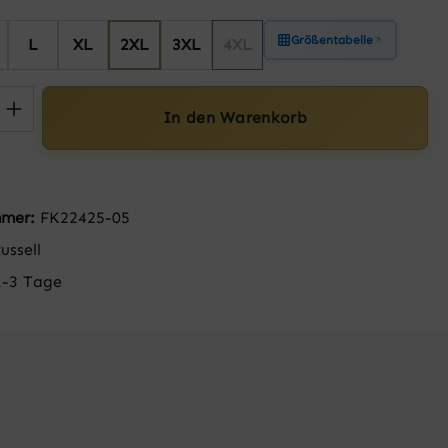
Größentabelle
L
XL
2XL
3XL
4XL
(Diese Option ist zurzeit nicht 
 Anzahl: Gib den gewünschten Wert ein 
In den Warenkorb
mmer:
FK22425-05
ussell
1-3 Tage