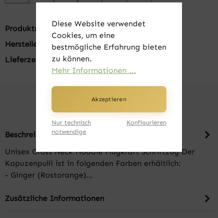
Diese Website verwendet
Produktnummer:
FK22920-03
Cookies, um eine
Hersteller:
Just Cool by AWDis
bestmögliche Erfahrung bieten
zu können.
Lieferzeit:
1-3 Tage
Mehr Informationen ...
Akzeptieren
Nur technisch
Konfigurieren
notwendige
Beschreibung
Unisex Cross Neck Hoodie Flugkraft Schriftzug Der
Kapuzenpulli ist in folgenden Farben erhältlich:
- Ginger (Rostorange)…
Zusätzliche Informationen