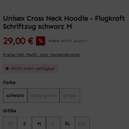
Unisex Cross Neck Hoodie - Flugkraft
Schriftzug schwarz M
29,00 €
%
49,00 €
(40.82% gespart)
Preise inkl. MwSt. zzgl. Versandkosten
Nicht mehr verfügbar
auswählen
Farbe
schwarz
dusty green
ginger
(Diese Option ist zurzeit nicht verfügbar.)
(Diese Option ist zurzeit nicht verfügbar.)
(Diese Option ist zurzeit nicht 
auswählen
Größe
XS
S
M
L
XL
XXL
(Diese Option ist zurzeit nicht verfügbar.)
(Diese Option ist zurzeit nicht verfügbar.)
(Diese Option ist zurzeit nicht verfügba
(Diese Option ist zurzeit