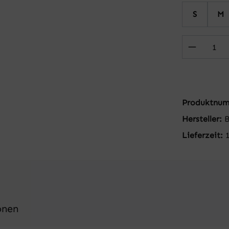
S
M
Produkt
Produktnu
Hersteller:
Lieferzeit:
onen