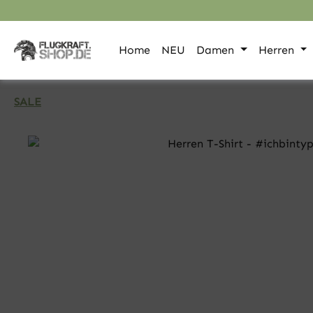
pringen
Zur Hauptnavigation springen
Home
NEU
Damen
Herren
SALE
Bildergalerie überspringen