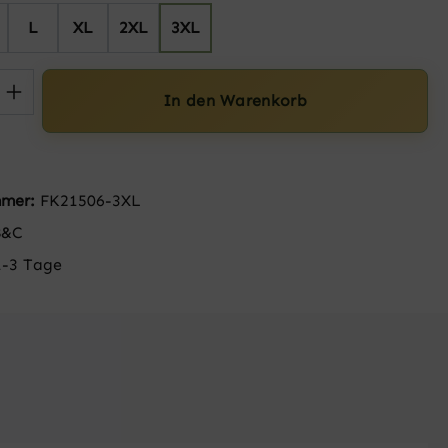
L
XL
2XL
3XL
 Anzahl: Gib den gewünschten Wert ein 
In den Warenkorb
mmer:
FK21506-3XL
B&C
1-3 Tage