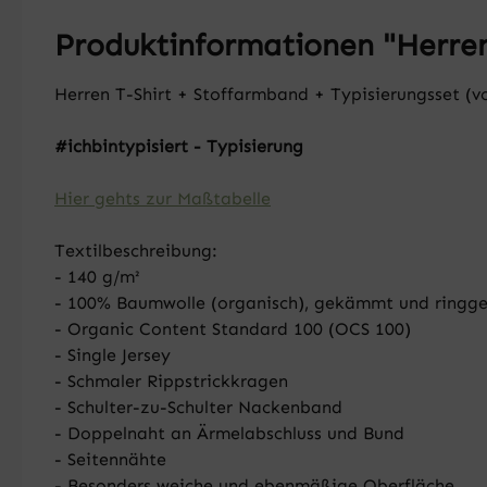
Produktinformationen "Herren
Herren T-Shirt + Stoffarmband + Typisierungsset (v
#ichbintypisiert - Typisierung
Hier gehts zur Maßtabelle
Textilbeschreibung:
- 140 g/m²
- 100% Baumwolle (organisch), gekämmt und ringg
- Organic Content Standard 100 (OCS 100)
- Single Jersey
- Schmaler Rippstrickkragen
- Schulter-zu-Schulter Nackenband
- Doppelnaht an Ärmelabschluss und Bund
- Seitennähte
- Besonders weiche und ebenmäßige Oberfläche