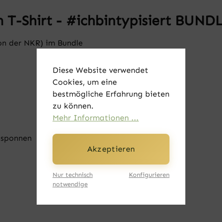
 T-Shirt - #ichbintypisiert BUND
on der NKR) im Bundle
Diese Website verwendet
Cookies, um eine
bestmögliche Erfahrung bieten
zu können.
Mehr Informationen ...
esponnen
Akzeptieren
Nur technisch
Konfigurieren
notwendige