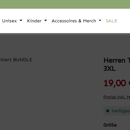
Unisex
Kinder
Accessoires & Merch
SALE
Herren 
3XL
19,00 
Preise inkl. 
Verfügbar
auswä
Größe