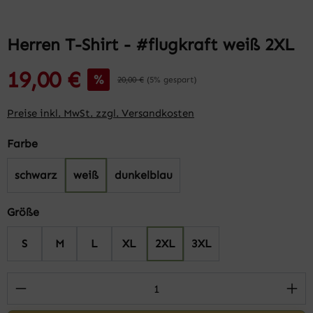
Herren T-Shirt - #flugkraft weiß 2XL
19,00 €
%
20,00 €
(5% gespart)
Preise inkl. MwSt. zzgl. Versandkosten
auswählen
Farbe
schwarz
weiß
dunkelblau
auswählen
Größe
S
M
L
XL
2XL
3XL
Produkt Anzahl: Gib den gewünschten Wert 