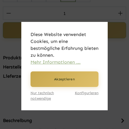
Produkt Anzahl: Gib den gewünschten Wert 
In den Warenkorb
Diese Website verwendet
Cookies, um eine
bestmögliche Erfahrung bieten
zu können.
Produktnummer:
FK20105-17
Mehr Informationen ...
Hersteller:
B&C
Lieferzeit:
1-3 Tage
Akzeptieren
Nur technisch
Konfigurieren
notwendige
Beschreibung