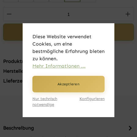
Produkt Anzahl: Gib den gewünschten Wert 
In den Warenkorb
Diese Website verwendet
Cookies, um eine
bestmögliche Erfahrung bieten
zu können.
Produktnummer:
FK20505-005
Mehr Informationen ...
Hersteller:
B&C
Lieferzeit:
1-3 Tage
Akzeptieren
Nur technisch
Konfigurieren
notwendige
Beschreibung