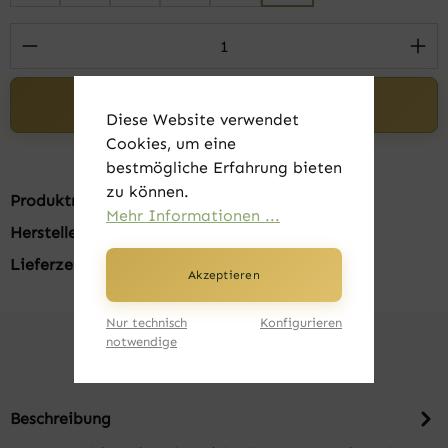
Produkt Anzahl: Gib den gewünschten Wert 
In den Warenkorb
Diese Website verwendet
Cookies, um eine
bestmögliche Erfahrung bieten
zu können.
Produktnummer:
FK20505-012
Mehr Informationen ...
Hersteller:
B&C
Lieferzeit:
1-3 Tage
Akzeptieren
Nur technisch
Konfigurieren
notwendige
Beschreibung