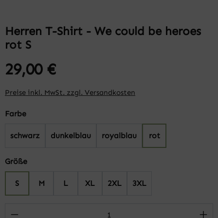
Herren T-Shirt - We could be heroes
rot S
29,00 €
Preise inkl. MwSt. zzgl. Versandkosten
auswählen
Farbe
schwarz
dunkelblau
royalblau
rot
auswählen
Größe
S
M
L
XL
2XL
3XL
Produkt Anzahl: Gib den gewünschten Wert 