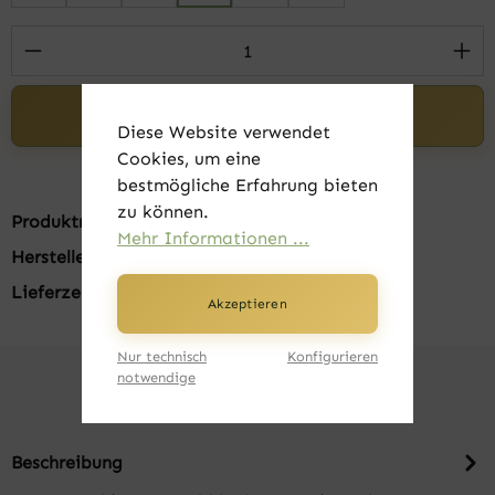
Produkt Anzahl: Gib den gewünschten Wert 
In den Warenkorb
Diese Website verwendet
Cookies, um eine
bestmögliche Erfahrung bieten
zu können.
Produktnummer:
FK20405-010
Mehr Informationen ...
Hersteller:
B&C
Lieferzeit:
1-3 Tage
Akzeptieren
Nur technisch
Konfigurieren
notwendige
Beschreibung