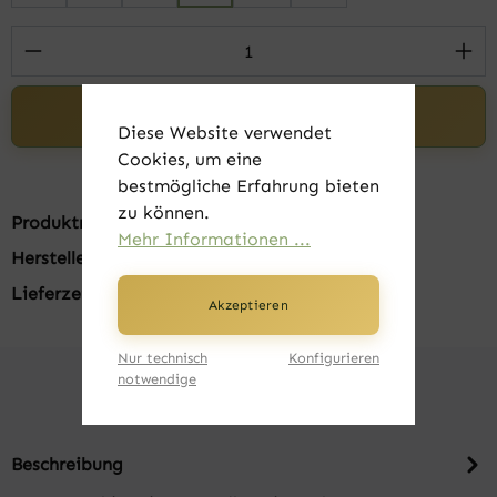
Produkt Anzahl: Gib den gewünschten Wert 
In den Warenkorb
Diese Website verwendet
Cookies, um eine
bestmögliche Erfahrung bieten
zu können.
Produktnummer:
FK21005-010
Mehr Informationen ...
Hersteller:
B&C
Lieferzeit:
1-3 Tage
Akzeptieren
Nur technisch
Konfigurieren
notwendige
Beschreibung