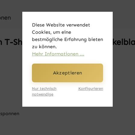
onen
Diese Website verwendet
Cookies, um eine
bestmögliche Erfahrung bieten
 T-Shirt - Vintage Adler dunkelbl
zu können.
Mehr Informationen ...
Akzeptieren
Nur technisch
Konfigurieren
notwendige
esponnen