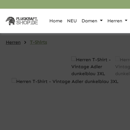
pringen
Zur Hauptnavigation springen
Home
NEU
Damen
Herren
Herren
T-Shirts
Bildergalerie überspringen