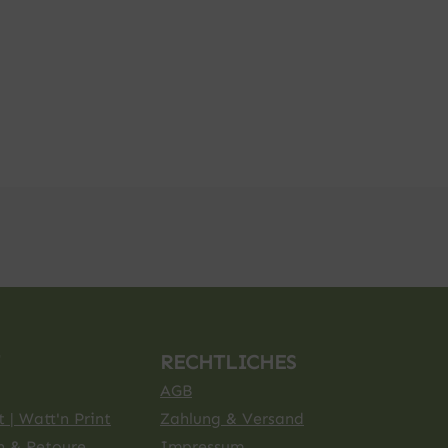
RECHTLICHES
AGB
 | Watt'n Print
Zahlung & Versand
n & Retoure
Impressum