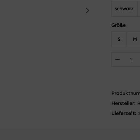
schwarz
auswä
Größe
S
M
Produkt
Produktnu
Hersteller:
Lieferzeit: