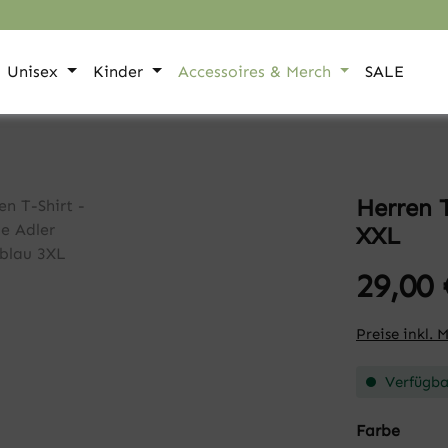
Unisex
Kinder
Accessoires & Merch
SALE
Herren T
XXL
29,00 
Preise inkl. 
Verfügbar
auswä
Farbe