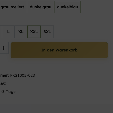
grau meliert
dunkelgrau
dunkelblau
hlen
L
XL
XXL
3XL
 Anzahl: Gib den gewünschten Wert ein 
In den Warenkorb
mmer:
FK21005-023
B&C
1-3 Tage