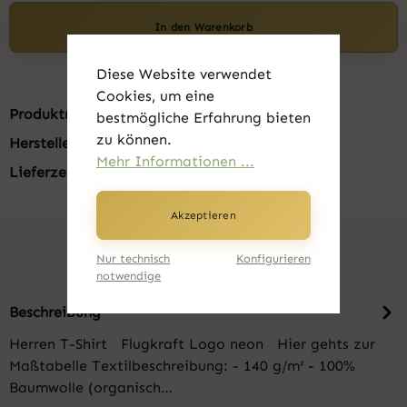
In den Warenkorb
Diese Website verwendet
Cookies, um eine
Produktnummer:
FK20006-21
bestmögliche Erfahrung bieten
zu können.
Hersteller:
B&C
Mehr Informationen ...
Lieferzeit:
1-3 Tage
Akzeptieren
Nur technisch
Konfigurieren
notwendige
Beschreibung
Herren T-Shirt Flugkraft Logo neon Hier gehts zur
Maßtabelle Textilbeschreibung: - 140 g/m² - 100%
Baumwolle (organisch…