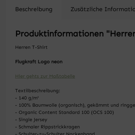
Beschreibung
Zusätzliche Informati
Produktinformationen "Herren
Herren T-Shirt
Flugkraft Logo neon
Hier gehts zur Maßtabelle
Textilbeschreibung:
- 140 g/m²
- 100% Baumwolle (organisch), gekämmt und ringg
- Organic Content Standard 100 (OCS 100)
- Single Jersey
- Schmaler Rippstrickkragen
- Schulter-zu-Schulter Nackenband