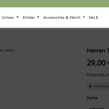
Unisex
Kinder
Accessoires & Merch
SALE
Herren 
29,00 
Preise inkl. 
Verfügbar
auswä
Farbe
schwarz