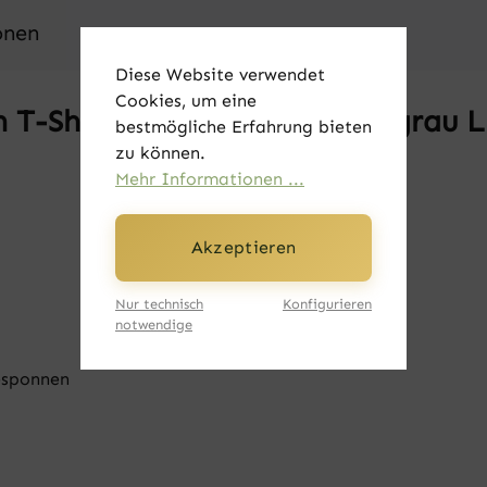
onen
Diese Website verwendet
Cookies, um eine
 T-Shirt - Logo neongrün - grau L
bestmögliche Erfahrung bieten
zu können.
Mehr Informationen ...
Akzeptieren
Nur technisch
Konfigurieren
notwendige
esponnen