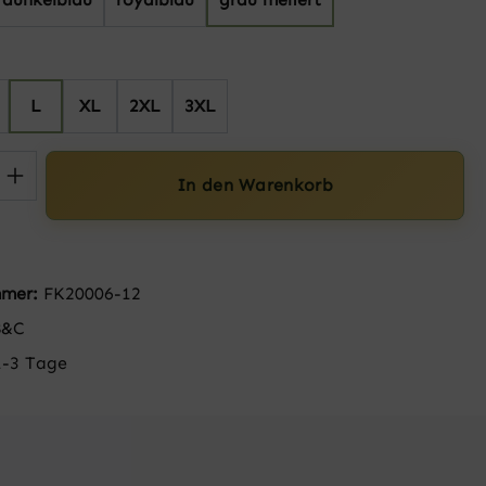
hlen
L
XL
2XL
3XL
 Anzahl: Gib den gewünschten Wert ein 
In den Warenkorb
mmer:
FK20006-12
B&C
1-3 Tage