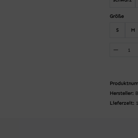
auswä
Größe
S
M
Produkt
Produktnu
Hersteller:
Lieferzeit: