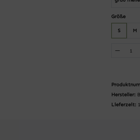
auswä
Größe
S
M
Produkt
Produktnu
Hersteller:
Lieferzeit: