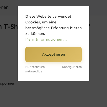
onen
Diese Website verwendet
Cookies, um eine
T-Shirt - Held dunkelblau S"
bestmögliche Erfahrung bieten
zu können.
Mehr Informationen ...
Akzeptieren
Nur technisch
Konfigurieren
notwendige
esponnen