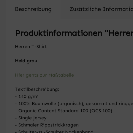
Beschreibung
Zusätzliche Informati
Produktinformationen "Herren 
Herren T-Shirt
Held grau
Hier gehts zur Maßtabelle
Textilbeschreibung:
- 140 g/m²
- 100% Baumwolle (organisch), gekämmt und ringg
- Organic Content Standard 100 (OCS 100)
- Single Jersey
- Schmaler Rippstrickkragen
- Schulter-zu-Schulter Nackenband