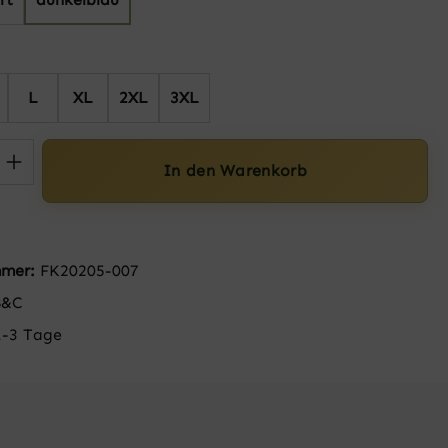
hlen
L
XL
2XL
3XL
 Anzahl: Gib den gewünschten Wert ein 
In den Warenkorb
mmer:
FK20205-007
B&C
1-3 Tage