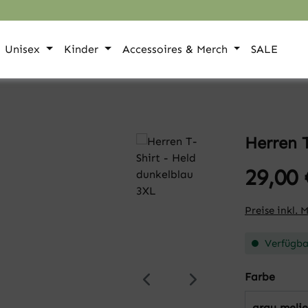
Unisex
Kinder
Accessoires & Merch
SALE
Herren T
29,00 
Preise inkl. 
Verfügbar
auswä
Farbe
grau melie