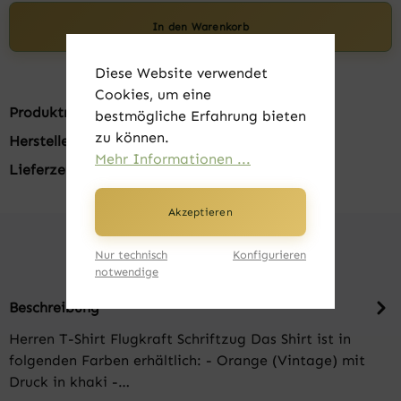
In den Warenkorb
Diese Website verwendet
Cookies, um eine
Produktnummer:
FK22901-03-S
bestmögliche Erfahrung bieten
zu können.
Hersteller:
B&C
Mehr Informationen ...
Lieferzeit:
1-3 Tage
Akzeptieren
Nur technisch
Konfigurieren
notwendige
Beschreibung
Herren T-Shirt Flugkraft Schriftzug Das Shirt ist in
folgenden Farben erhältlich: - Orange (Vintage) mit
Druck in khaki -…