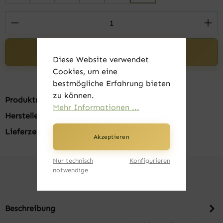
Produkt Anzahl: Gib den gewünschten Wert 
In den Warenkorb
Diese Website verwendet
Cookies, um eine
bestmögliche Erfahrung bieten
zu können.
Produktnummer:
FK22801-01-3XL
Mehr Informationen ...
Hersteller:
B&C
Lieferzeit:
1-3 Tage
Akzeptieren
Nur technisch
Konfigurieren
notwendige
Beschreibung