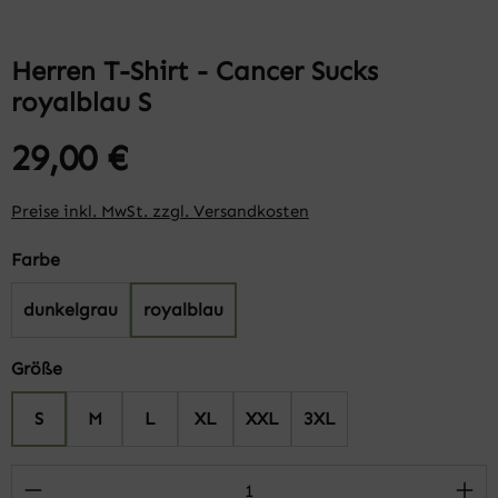
Herren T-Shirt - Cancer Sucks
royalblau S
29,00 €
Preise inkl. MwSt. zzgl. Versandkosten
auswählen
Farbe
dunkelgrau
royalblau
auswählen
Größe
S
M
L
XL
XXL
3XL
Produkt Anzahl: Gib den gewünschten Wert 