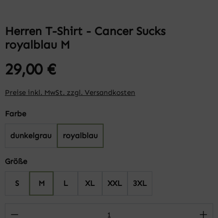
Herren T-Shirt - Cancer Sucks
royalblau M
29,00 €
Preise inkl. MwSt. zzgl. Versandkosten
auswählen
Farbe
dunkelgrau
royalblau
auswählen
Größe
S
M
L
XL
XXL
3XL
Produkt Anzahl: Gib den gewünschten Wert 