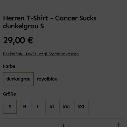
Herren T-Shirt - Cancer Sucks
dunkelgrau S
29,00 €
Preise inkl. MwSt. zzgl. Versandkosten
auswählen
Farbe
dunkelgrau
royalblau
auswählen
Größe
S
M
L
XL
XXL
3XL
Produkt Anzahl: Gib den gewünschten Wert 