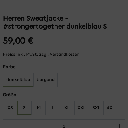
Herren Sweatjacke -
#strongertogether dunkelblau S
59,00 €
Preise inkl. MwSt. zzgl. Versandkosten
auswählen
Farbe
dunkelblau
burgund
auswählen
Größe
XS
S
M
L
XL
XXL
3XL
4XL
Produkt Anzahl: Gib den gewünschten Wert 