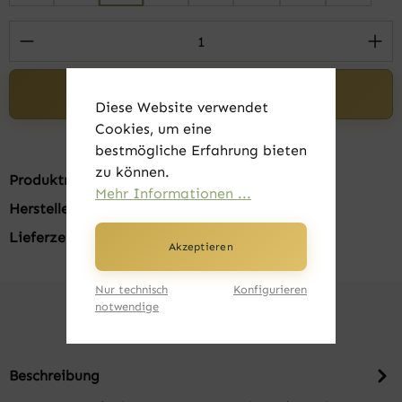
Produkt Anzahl: Gib den gewünschten Wert 
In den Warenkorb
Diese Website verwendet
Cookies, um eine
bestmögliche Erfahrung bieten
zu können.
Produktnummer:
FK22505-01-M
Mehr Informationen ...
Hersteller:
Russell
Lieferzeit:
1-3 Tage
Akzeptieren
Nur technisch
Konfigurieren
notwendige
Beschreibung