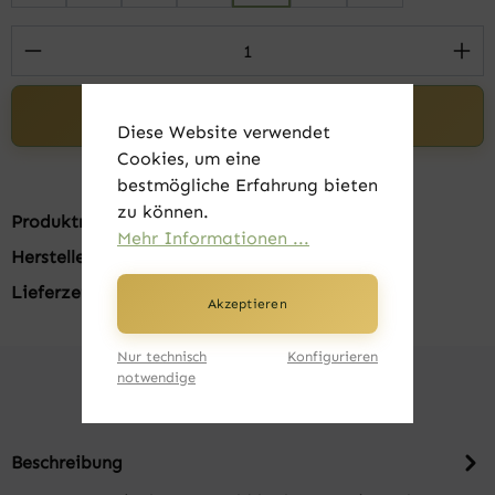
Produkt Anzahl: Gib den gewünschten Wert 
In den Warenkorb
Diese Website verwendet
Cookies, um eine
bestmögliche Erfahrung bieten
zu können.
Produktnummer:
FK20435-019
Mehr Informationen ...
Hersteller:
Russell
Lieferzeit:
1-3 Tage
Akzeptieren
Nur technisch
Konfigurieren
notwendige
Beschreibung