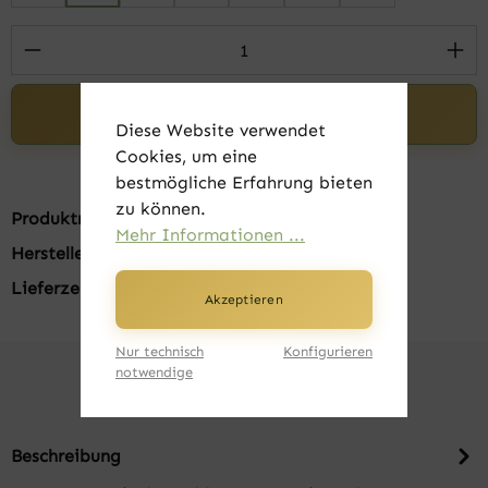
Produkt Anzahl: Gib den gewünschten Wert 
In den Warenkorb
Diese Website verwendet
Cookies, um eine
bestmögliche Erfahrung bieten
zu können.
Produktnummer:
FK20335-002
Mehr Informationen ...
Hersteller:
Russell
Lieferzeit:
1-3 Tage
Akzeptieren
Nur technisch
Konfigurieren
notwendige
Beschreibung