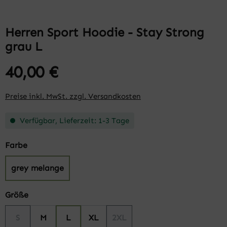
Herren Sport Hoodie - Stay Strong
grau L
40,00 €
Preise inkl. MwSt. zzgl. Versandkosten
Verfügbar, Lieferzeit: 1-3 Tage
auswählen
Farbe
grey melange
auswählen
Größe
S
M
L
XL
2XL
(Diese Option ist zurzeit nicht verfügbar.)
(Diese Option ist zurzeit nicht v