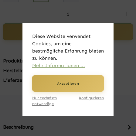
Produkt Anzahl: Gib den gewünschten Wert 
In den Warenkorb
Diese Website verwendet
Cookies, um eine
bestmögliche Erfahrung bieten
zu können.
Produktnummer:
FK22325-07
Mehr Informationen ...
Hersteller:
Just Cool by AWDis
Lieferzeit:
1-3 Tage
Akzeptieren
Nur technisch
Konfigurieren
notwendige
Beschreibung