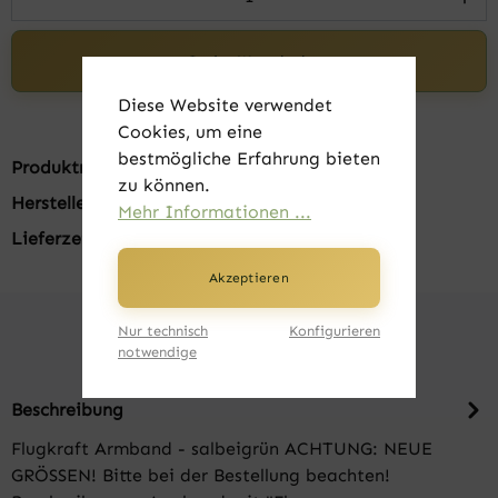
In den Warenkorb
Diese Website verwendet
Cookies, um eine
bestmögliche Erfahrung bieten
Produktnummer:
FK10140-S
zu können.
Hersteller:
WattnPrint
Mehr Informationen ...
Lieferzeit:
1-3 Tage
Akzeptieren
Nur technisch
Konfigurieren
notwendige
Beschreibung
Flugkraft Armband - salbeigrün ACHTUNG: NEUE
GRÖSSEN! Bitte bei der Bestellung beachten!