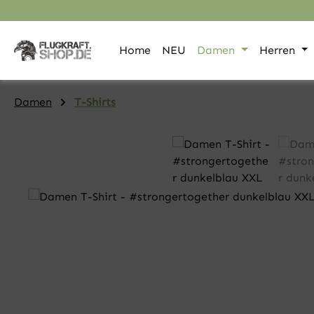
pringen
Zur Hauptnavigation springen
Home
NEU
Damen
Herren
Damen
T-Shirts
Bildergalerie überspringen