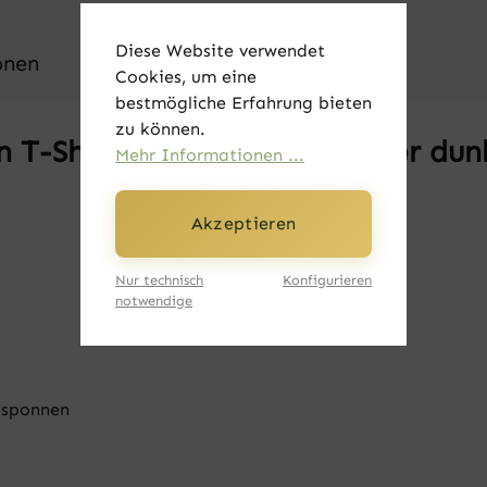
Diese Website verwendet
onen
Cookies, um eine
bestmögliche Erfahrung bieten
zu können.
T-Shirt - #strongertogether dun
Mehr Informationen ...
Akzeptieren
Nur technisch
Konfigurieren
notwendige
esponnen