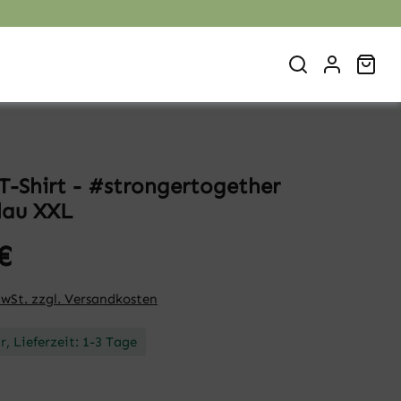
War
-Shirt - #strongertogether
lau XXL
€
MwSt. zzgl. Versandkosten
, Lieferzeit: 1-3 Tage
hlen