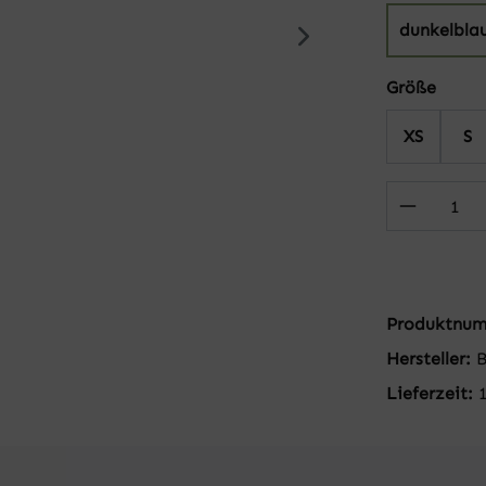
dunkelbla
auswä
Größe
XS
S
Produkt
Produktnu
Hersteller:
Lieferzeit: