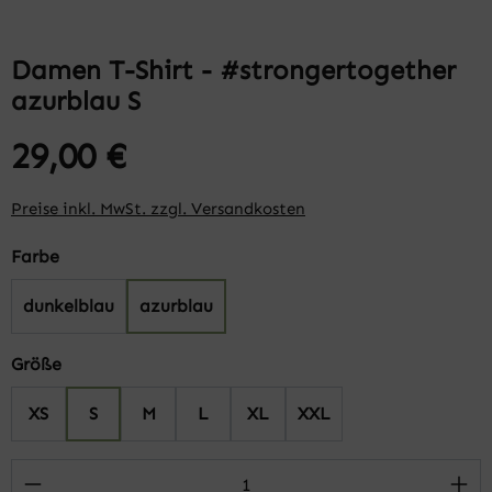
Damen T-Shirt - #strongertogether
azurblau S
29,00 €
Preise inkl. MwSt. zzgl. Versandkosten
auswählen
Farbe
dunkelblau
azurblau
auswählen
Größe
XS
S
M
L
XL
XXL
Produkt Anzahl: Gib den gewünschten Wert 