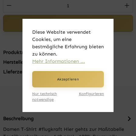
Produkt Anzahl: Gib den gewünschten Wert 
In den Warenkorb
Diese Website verwendet
Cookies, um eine
bestmögliche Erfahrung bieten
Produktnummer:
FK20100-12
zu können.
Mehr Informationen ...
Hersteller:
B&C
Lieferzeit:
1-3 Tage
Akzeptieren
Nur technisch
Konfigurieren
notwendige
Beschreibung
Damen T-Shirt #flugkraft Hier gehts zur Maßtabelle