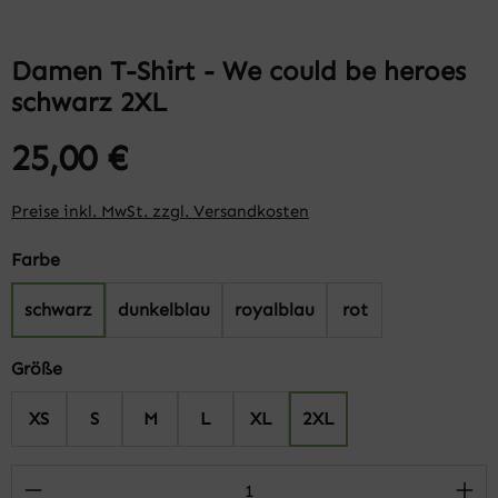
Damen T-Shirt - We could be heroes
schwarz 2XL
25,00 €
Preise inkl. MwSt. zzgl. Versandkosten
auswählen
Farbe
schwarz
dunkelblau
royalblau
rot
auswählen
Größe
XS
S
M
L
XL
2XL
Produkt Anzahl: Gib den gewünschten Wert 