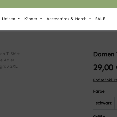
Unisex
Kinder
Accessoires & Merch
SALE
Damen T
29,00 
Preise inkl. 
auswä
Farbe
schwarz
auswä
Größe