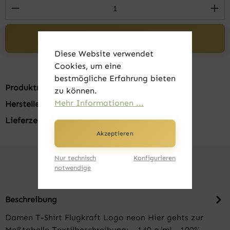
Produkt Anzahl: Gib den gewünschten Wert 
In den Warenkorb
Diese Website verwendet
Cookies, um eine
bestmögliche Erfahrung bieten
Produktnummer:
FK20001-45
zu können.
Mehr Informationen ...
Hersteller:
B&C
Lieferzeit:
1-3 Tage
Akzeptieren
Nur technisch
Konfigurieren
notwendige
Beschreibung
Damen T-Shirt Flugkraft Logo neon Hier gehts zur
Maßtabelle Textilbeschreibung: - 140 g/m² - 100%