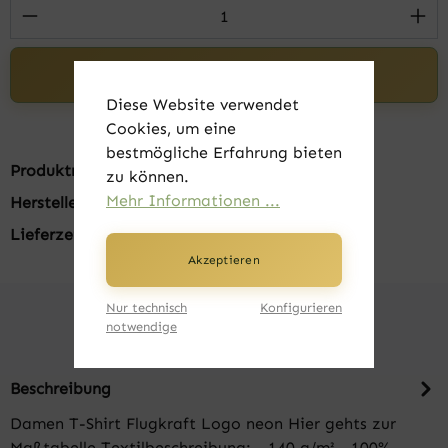
Produkt Anzahl: Gib den gewünschten Wert 
In den Warenkorb
Diese Website verwendet
Cookies, um eine
bestmögliche Erfahrung bieten
Produktnummer:
FK20001-13
zu können.
Mehr Informationen ...
Hersteller:
B&C
Lieferzeit:
1-3 Tage
Akzeptieren
Nur technisch
Konfigurieren
notwendige
Beschreibung
Damen T-Shirt Flugkraft Logo neon Hier gehts zur
Maßtabelle Textilbeschreibung: - 140 g/m² - 100%