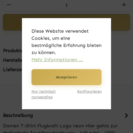
Produkt Anzahl: Gib den gewünschten Wert 
In den Warenkorb
Diese Website verwendet
Cookies, um eine
bestmögliche Erfahrung bieten
Produktnummer:
FK20001-24
zu können.
Mehr Informationen ...
Hersteller:
B&C
Lieferzeit:
1-3 Tage
Akzeptieren
Nur technisch
Konfigurieren
notwendige
Beschreibung
Damen T-Shirt Flugkraft Logo neon Hier gehts zur
Maßtabelle Textilbeschreibung: - 140 g/m² - 100%