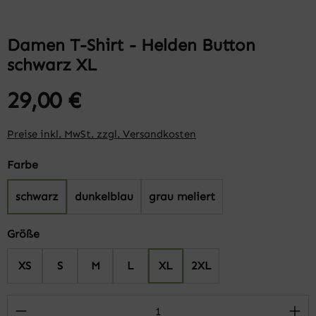
Damen T-Shirt - Helden Button
schwarz XL
29,00 €
Preise inkl. MwSt. zzgl. Versandkosten
auswählen
Farbe
schwarz
dunkelblau
grau meliert
auswählen
Größe
XS
S
M
L
XL
2XL
Produkt Anzahl: Gib den gewünschten Wert 