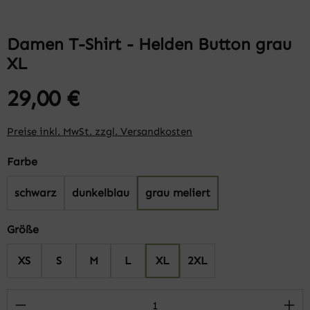
Damen T-Shirt - Helden Button grau
XL
29,00 €
Preise inkl. MwSt. zzgl. Versandkosten
auswählen
Farbe
schwarz
dunkelblau
grau meliert
auswählen
Größe
XS
S
M
L
XL
2XL
Produkt Anzahl: Gib den gewünschten Wert 