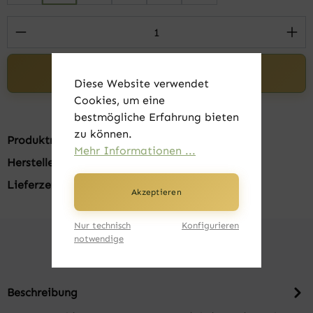
Produkt Anzahl: Gib den gewünschten Wert 
In den Warenkorb
Diese Website verwendet
Cookies, um eine
bestmögliche Erfahrung bieten
zu können.
Produktnummer:
FK22800-02-S
Mehr Informationen ...
Hersteller:
B&C
Lieferzeit:
1-3 Tage
Akzeptieren
Nur technisch
Konfigurieren
notwendige
Beschreibung