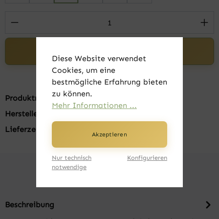
Produkt Anzahl: Gib den gewünschten Wert 
In den Warenkorb
Diese Website verwendet
Cookies, um eine
bestmögliche Erfahrung bieten
zu können.
Produktnummer:
FK22800-02-M
Mehr Informationen ...
Hersteller:
B&C
Lieferzeit:
1-3 Tage
Akzeptieren
Nur technisch
Konfigurieren
notwendige
Beschreibung