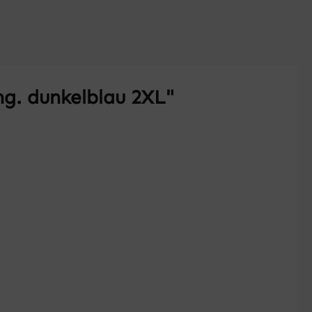
ng. dunkelblau 2XL"