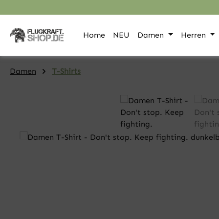
pringen
Zur Hauptnavigation springen
Home
NEU
Damen
Herren
Damen
T-Shirts
Bildergalerie überspringen