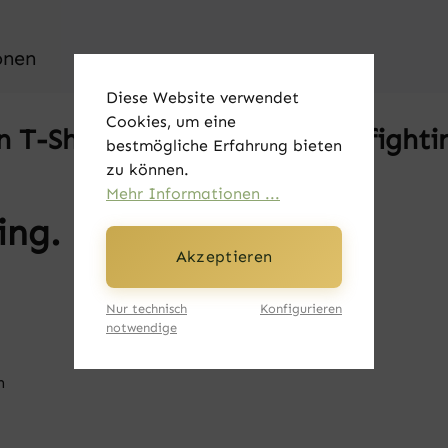
onen
Diese Website verwendet
Cookies, um eine
-Shirt - Don't stop. Keep fighti
bestmögliche Erfahrung bieten
zu können.
Mehr Informationen ...
ing.
Akzeptieren
Nur technisch
Konfigurieren
notwendige
n