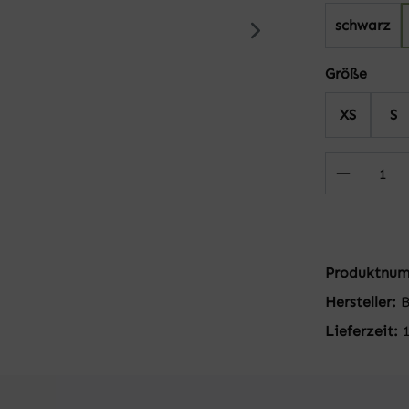
schwarz
auswä
Größe
XS
S
Produkt
Produktnu
Hersteller:
Lieferzeit: