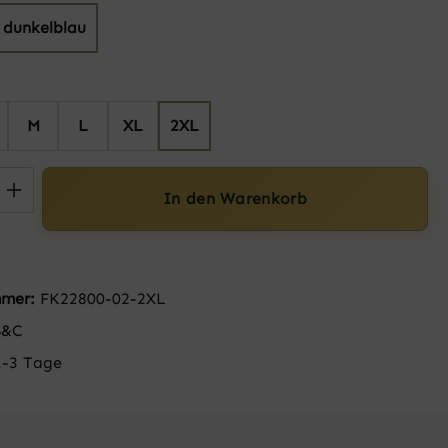
dunkelblau
hlen
M
L
XL
2XL
 Anzahl: Gib den gewünschten Wert ein 
In den Warenkorb
mmer:
FK22800-02-2XL
B&C
1-3 Tage