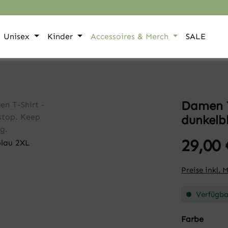
Unisex
Kinder
Accessoires & Merch
SALE
Damen T
dunkelb
29,00 
Preise inkl. 
Verfügbar
auswä
Farbe