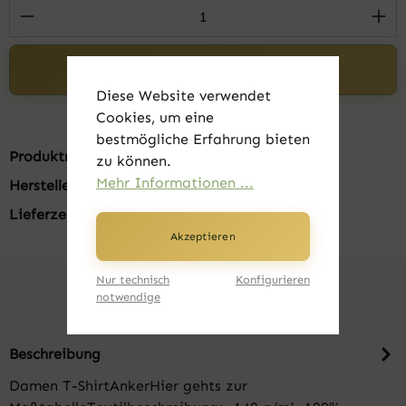
Produkt Anzahl: Gib den gewünschten Wert 
In den Warenkorb
Diese Website verwendet
Cookies, um eine
bestmögliche Erfahrung bieten
Produktnummer:
FK22400-009
zu können.
Mehr Informationen ...
Hersteller:
B&C
Lieferzeit:
1-3 Tage
Akzeptieren
Nur technisch
Konfigurieren
notwendige
Beschreibung
Damen T-ShirtAnkerHier gehts zur